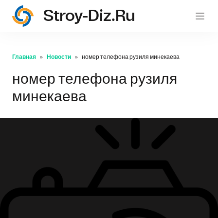
Stroy-Diz.ru
stroy
Главная
Новости
номер телефона рузиля минекаева
номер телефона рузиля
минекаева