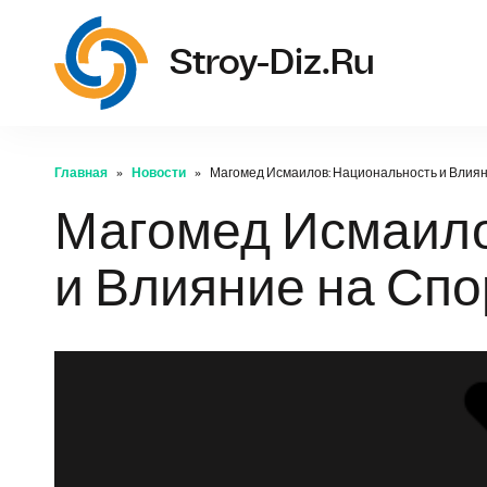
str
Stroy-Diz.ru
Главная
Новости
Магомед Исмаилов: Национальность и Влия
Магомед Исмаило
и Влияние на Сп