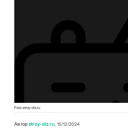
Foto: stroy-diz.ru
Автор
stroy-diz.ru
, 15/12/2024