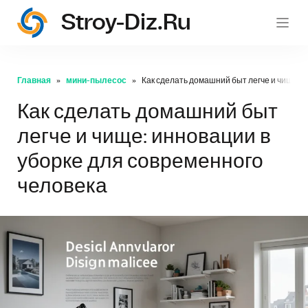
Stroy-Diz.ru
stroy
Главная
мини-пылесос
Как сделать домашний быт легче и чище: и
Как сделать домашний быт
легче и чище: инновации в
уборке для современного
человека