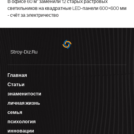
В офисе 60 м² заменили 12 старых растровых
светильников на квадратные LED-панели 600×600 мм
- счёт за электричество
Stroy-Diz.ru
Главная
Статьи
знаменитости
личная жизнь
семья
психология
инновации