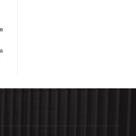
ов
да
с