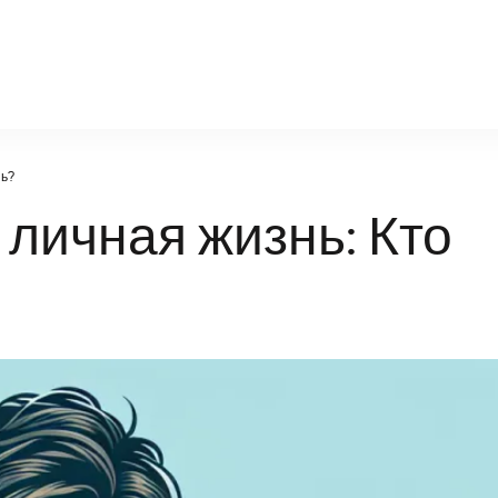
oy-diz.ru
нь?
 личная жизнь: Кто