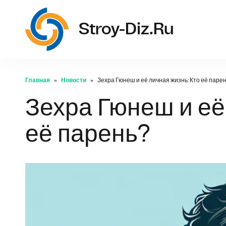
str
Stroy-Diz.ru
Главная
Новости
Зехра Гюнеш и её личная жизнь: Кто её паре
Зехра Гюнеш и её
её парень?