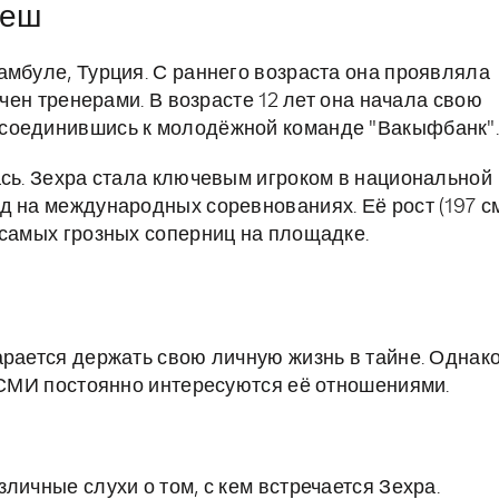
неш
амбуле, Турция. С раннего возраста она проявляла
ечен тренерами. В возрасте 12 лет она начала свою
исоединившись к молодёжной команде "Вакыфбанк"
ась. Зехра стала ключевым игроком в национальной
д на международных соревнованиях. Её рост (197 с
 самых грозных соперниц на площадке.
арается держать свою личную жизнь в тайне. Однако
и СМИ постоянно интересуются её отношениями.
личные слухи о том, с кем встречается Зехра.