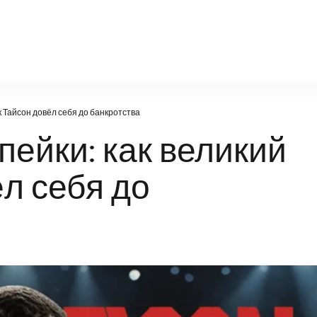
oy-diz.ru
к Тайсон довёл себя до банкротства
пейки: как великий
л себя до