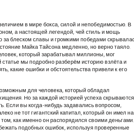
величием в мире бокса, силой и непобедимостью. В
ионом, а настоящей легендой, чей стиль и мощь
 за блеском славы и громкими победами скрывала
остояние Майка Тайсона медленно, но верно таяло.
человек, который зарабатывал миллионы, мог
й статье мы подробно разберём историю взлёта и
ть, какие ошибки и обстоятельства привели к его
возможным для человека, который обладал
хищения. Но за каждой историей успеха скрываютс
ь. Если вы когда-нибудь задавались вопросом,
леко не тот гигантский капитал, который он имел на
о том, как именно он распорядился своими деньгами.
избежать подобных ошибок, используя проверенные