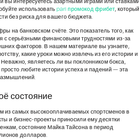
ли вы интересуетесь азартными играми или ставками
робуйте использовать
pari промокод фрибет
, которы
ти без риска для вашего бюджета.
ры на банковском счёте. Это показатель того, как
я с серьёзными финансовыми трудностями из-за
ешних факторов. В нашем материале вы узнаете,
отству, какие уроки можно извлечь из его истории и
 Неважно, являетесь ли вы поклонником бокса,
просто любите истории успеха и падений — эта
 размышлений.
оё состояние
им из самых высокооплачиваемых спортсменов в
кты и бизнес-проекты приносили ему десятки
енкам, состояние Майка Тайсона в период
лионов долларов.