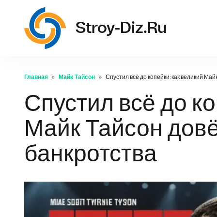
str
Stroy-Diz.ru
Главная
Майк Тайсон
Спустил всё до копейки: как великий Май
Спустил всё до ко
Майк Тайсон довё
банкротства