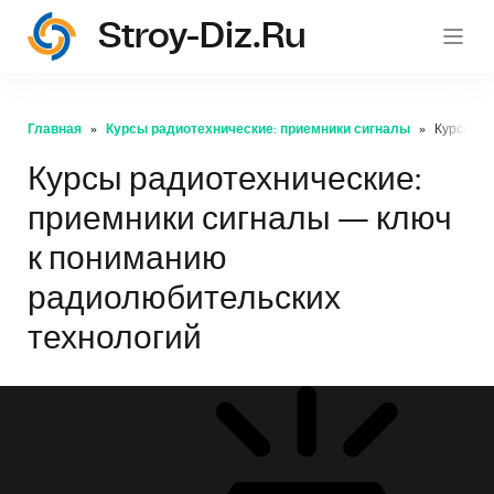
Stroy-Diz.ru
stroy
Главная
Курсы радиотехнические: приемники сигналы
Курсы ра
Курсы радиотехнические:
приемники сигналы — ключ
к пониманию
радиолюбительских
технологий