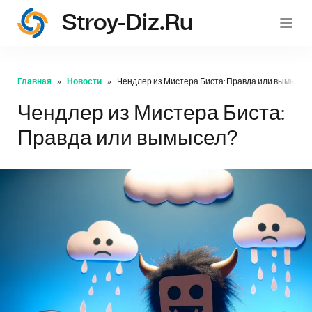
Stroy-Diz.ru
stroy
Главная
Новости
Чендлер из Мистера Биста: Правда или вымысел
Чендлер из Мистера Биста:
Правда или вымысел?