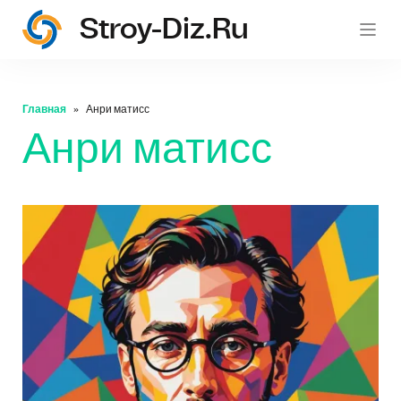
Stroy-Diz.ru
stroy
Главная
Анри матисс
Анри матисс